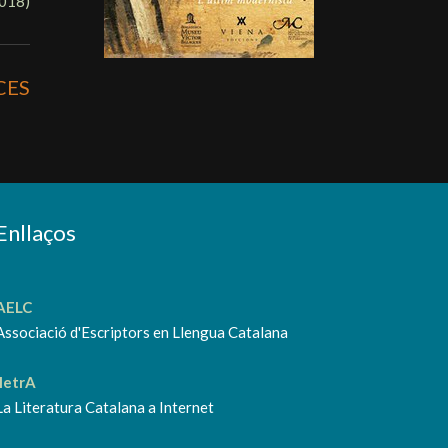
2018
)
CES
Enllaços
AELC
Associació d'Escriptors en Llengua Catalana
lletrA
La Literatura Catalana a Internet