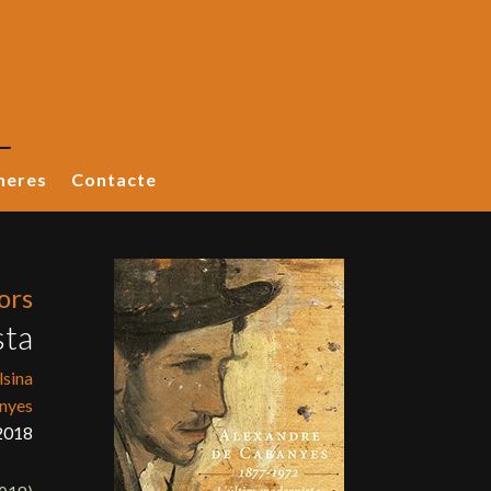
neres
Contacte
ors
sta
lsina
anyes
2018