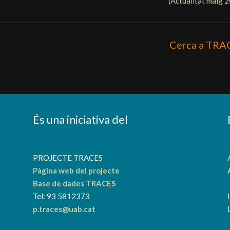
(Actualitat
maig 
Cerca a TRA
És una iniciativa del
a
PROJECTE TRACES
Pàgina web del projecte
Base de dades TRACES
Tel: 93 5812373
p.traces@uab.cat