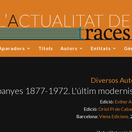
Aparadors
Títols
Autors
Entitats
Gè
Diversos Aut
anyes 1877-1972. L'últim moderni
Edició:
Esther A
Edició:
Oriol Pi de Cab
Barcelona:
Viena Edicions,