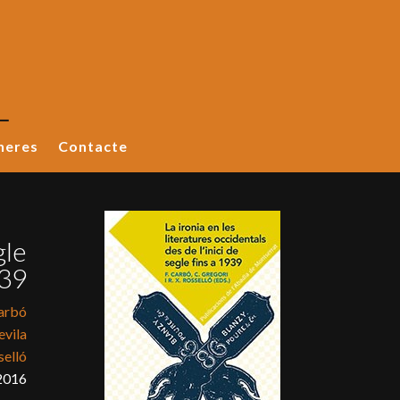
neres
Contacte
gle
939
arbó
evila
selló
2016