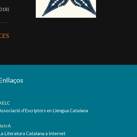
2018
)
CES
Enllaços
AELC
Associació d'Escriptors en Llengua Catalana
lletrA
La Literatura Catalana a Internet