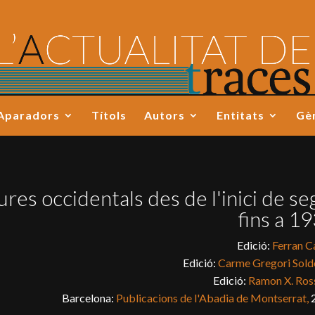
Aparadors
Títols
Autors
Entitats
Gè
tures occidentals des de l'inici de se
fins a 1
Edició:
Ferran C
Edició:
Carme Gregori Sold
Edició:
Ramon X. Ros
Barcelona:
Publicacions de l'Abadia de Montserrat,