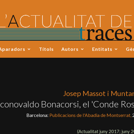
Aparadors
Títols
Autors
Entitats
Gè
Josep Massot i Munta
conovaldo Bonacorsi, el 'Conde Ros
Barcelona:
Publicacions de l'Abadia de Montserrat,
(Actualitat
juny 2017; juny 