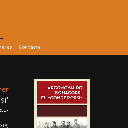
neres
Contacte
ner
si'
2017
2018
)