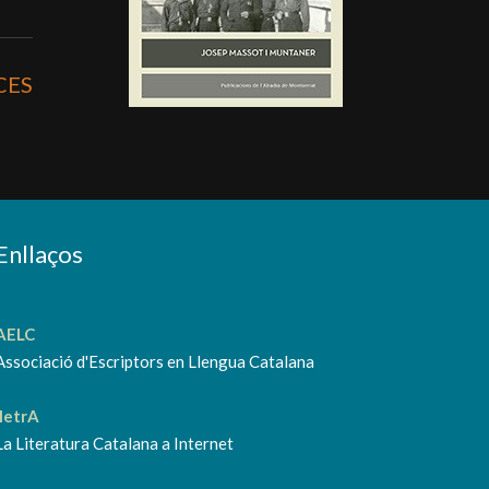
CES
Enllaços
AELC
Associació d'Escriptors en Llengua Catalana
lletrA
La Literatura Catalana a Internet