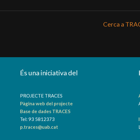
Cerca a TRA
És una iniciativa del
a
PROJECTE TRACES
Pàgina web del projecte
Base de dades TRACES
Tel: 93 5812373
p.traces@uab.cat